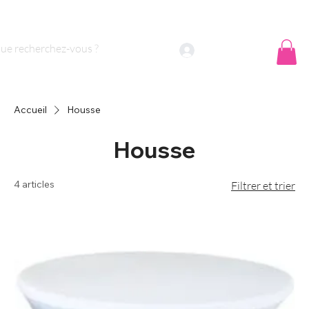
 sommes nous ?
Contact
Se connecter
Accueil
Housse
Housse
4 articles
Filtrer et trier