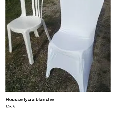
Housse lycra blanche
Prix
1,56 €