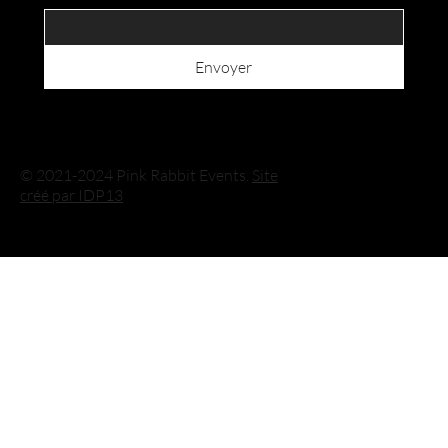
Envoyer
© 2021-2024 Pink Rabbit Events.
Site
créé par IDP13