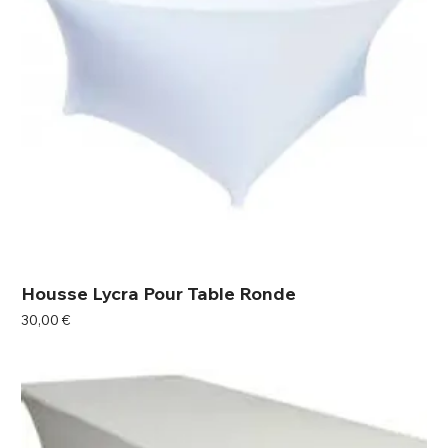
Housse Lycra Pour Table Ronde
Prix
30,00 €