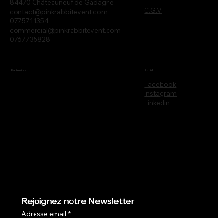
84470 Châteauneuf de Gadagne
C.G.V
contact@pinkrabbitevent.com
0775711354
commercial@pinkrabbitevent.com
0767735828
Partenaires
Social
Facebook
Instagram
Linkedin
Rejoignez notre Newsletter
Adresse email
*