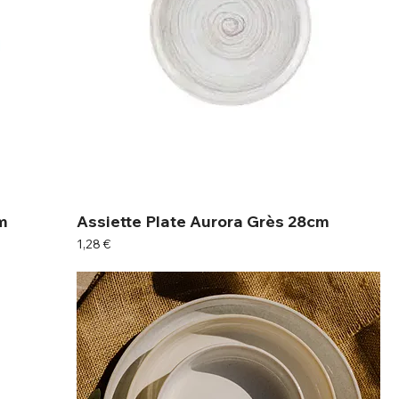
m
Assiette Plate Aurora Grès 28cm
Prix
1,28 €