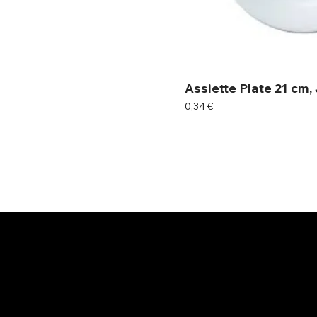
Assiette Plate 21 cm, 
Prix
0,34 €