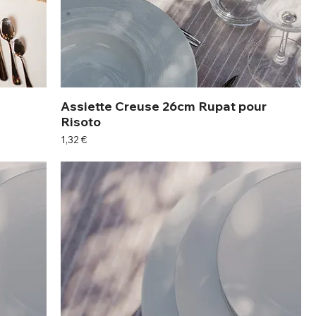
Assiette Creuse 26cm Rupat pour
Risoto
Prix
1,32 €