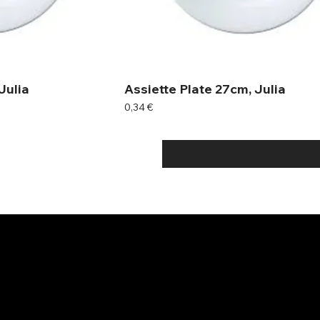
Julia
Assiette Plate 27cm, Julia
Prix
0,34 €
Voir plus