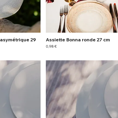
 asymétrique 29
Assiette Bonna ronde 27 cm
Prix
0,98 €