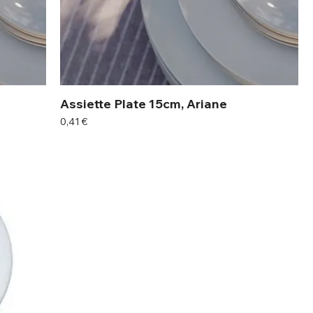
Assiette Plate 15cm, Ariane
Prix
0,41 €