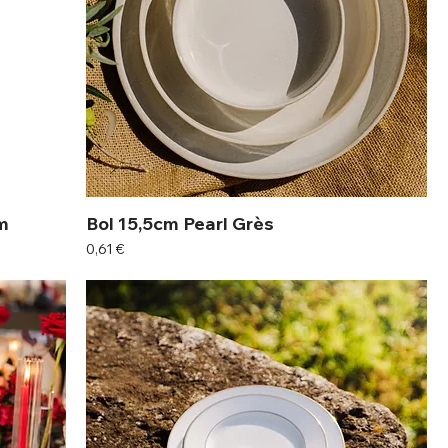
m
Bol 15,5cm Pearl Grès
Prix
0,61 €