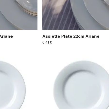
Ariane
Assiette Plate 22cm,Ariane
Prix
0,41 €