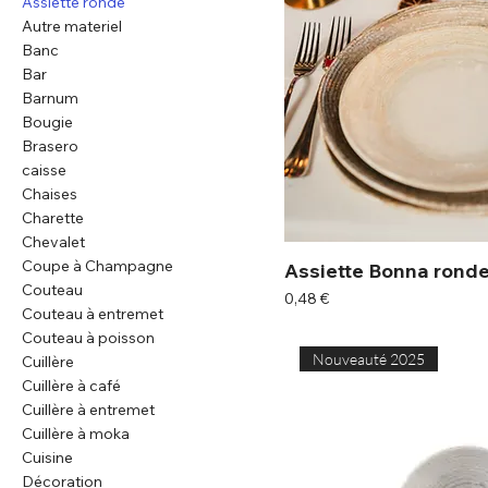
Assiette ronde
Autre materiel
Banc
Bar
Barnum
Bougie
Brasero
caisse
Chaises
Charette
Chevalet
Coupe à Champagne
Assiette Bonna ronde
Couteau
Prix
0,48 €
Couteau à entremet
Couteau à poisson
Nouveauté 2025
Cuillère
Cuillère à café
Cuillère à entremet
Cuillère à moka
Cuisine
Décoration