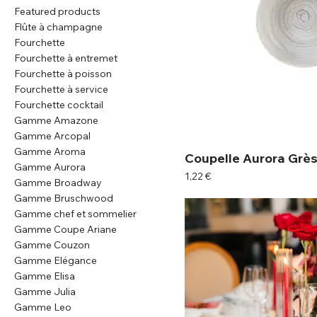
Featured products
Flûte à champagne
Fourchette
Fourchette à entremet
Fourchette à poisson
Fourchette à service
Fourchette cocktail
Gamme Amazone
Gamme Arcopal
Gamme Aroma
Coupelle Aurora Grè
Gamme Aurora
Prix
1,22 €
Gamme Broadway
Gamme Bruschwood
Gamme chef et sommelier
Gamme Coupe Ariane
Gamme Couzon
Gamme Elégance
Gamme Elisa
Gamme Julia
Gamme Leo