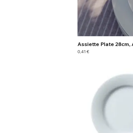
Assiette Plate 28cm, 
Prix
0,41 €