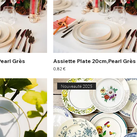
Pearl Grès
Assiette Plate 20cm,Pearl Grès
Prix
0,82 €
Nouveauté 2025