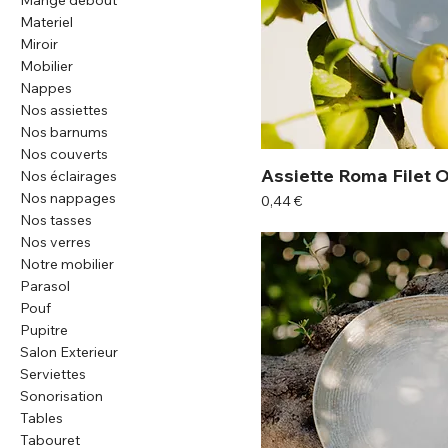
Mange debout
Materiel
Miroir
Mobilier
Nappes
Nos assiettes
Nos barnums
Nos couverts
Assiette Roma Filet 
Nos éclairages
Nos nappages
Prix
0,44 €
Nos tasses
Nos verres
Notre mobilier
Parasol
Pouf
Pupitre
Salon Exterieur
Serviettes
Sonorisation
Tables
Tabouret