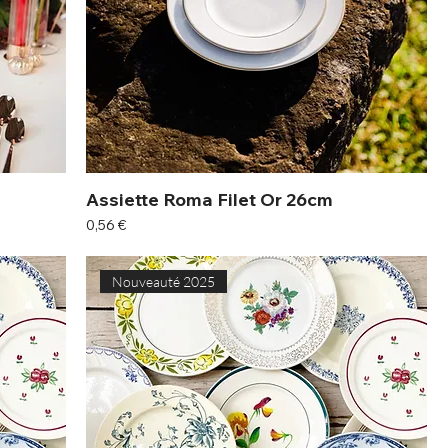
Assiette Roma Filet Or 26cm
Prix
0,56 €
Nouveauté 2025