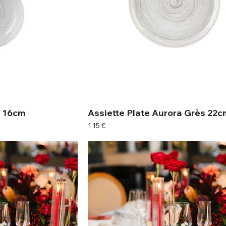
s 16cm
Assiette Plate Aurora Grès 22c
Prix
1,15 €