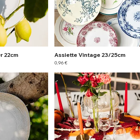
Or 22cm
Assiette Vintage 23/25cm
Prix
0,96 €