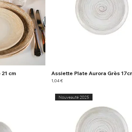
 21 cm
Assiette Plate Aurora Grès 17c
Prix
1,04 €
Nouveauté 2025