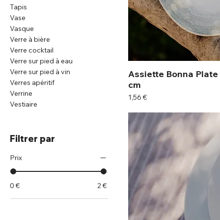
Tapis
Vase
Vasque
Verre à bière
Verre cocktail
Verre sur pied à eau
Verre sur pied à vin
Assiette Bonna Plate
Verres apéritif
cm
Verrine
Prix
1,56 €
Vestiaire
Filtrer par
Prix
0 €
2 €