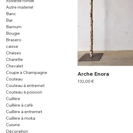
Assiette ronde
Autre materiel
Banc
Bar
Barnum
Bougie
Brasero
caisse
Chaises
Charette
Chevalet
Coupe à Champagne
Arche Enora
Couteau
Prix
132,00 €
Couteau à entremet
Couteau à poisson
Cuillère
Cuillère à café
Cuillère à entremet
Cuillère à moka
Cuisine
Décoration