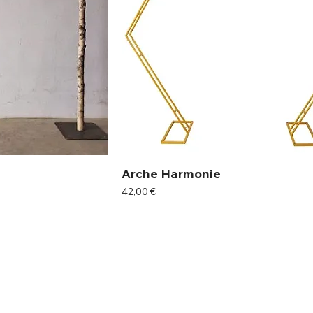
Arche Harmonie
Prix
42,00 €