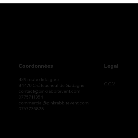
Coordonnées
Legal
439 route de la gare
C.G.V
84470 Châteauneuf de Gadagne
contact@pinkrabbitevent.com
0775711354
commercial@pinkrabbitevent.com
0767735828