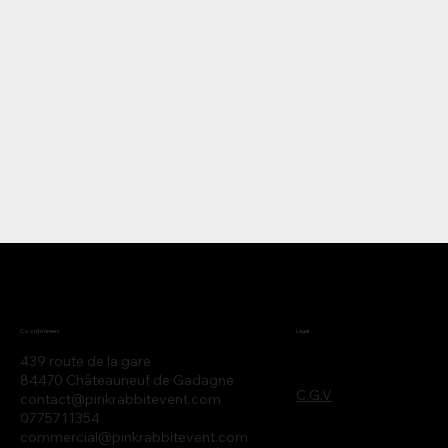
Legal
Coordonnées
439 route de la gare
84470 Châteauneuf de Gadagne
C.G.V
contact@pinkrabbitevent.com
0775711354
commercial@pinkrabbitevent.com