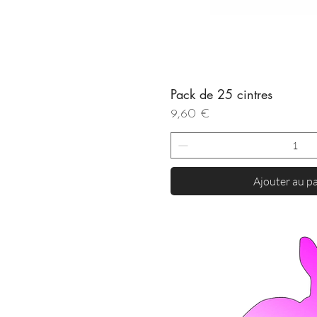
Pack de 25 cintres
Aperçu rapi
Prix
9,60 €
Ajouter au p