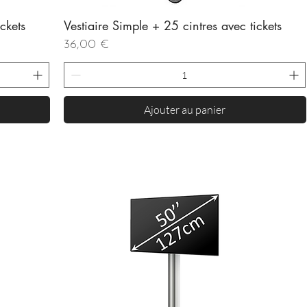
ckets
Vestiaire Simple + 25 cintres avec tickets
Aperçu rapide
Prix
36,00 €
Ajouter au panier