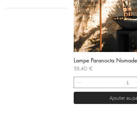
0 €
276 €
Lampe Paranocta Nomade 
Aperçu rapi
Prix
38,40 €
Ajouter au p