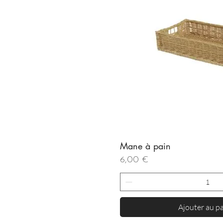
Mane à pain
Aperçu rapi
Prix
6,00 €
Ajouter au p