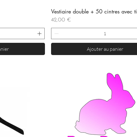
Vestiaire double + 50 cintres avec ti
de
Aperçu rapide
Prix
42,00 €
anier
Ajouter au panier