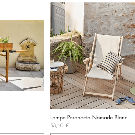
Lampe Paranocta Nomade Blanc
de
Aperçu rapide
Prix
38,40 €