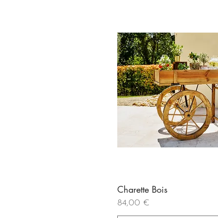
Charette Bois
Aperçu rapi
Prix
84,00 €