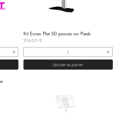
Kit Ecran Plat 50 pouces sur Pieds
Aperçu rapide
Prix
276,00 €
Ajouter au panier