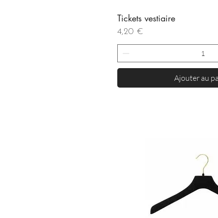
Tickets vestiaire
Aperçu rapi
Prix
4,20 €
Ajouter au p