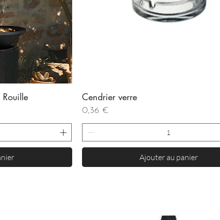
Rouille
Cendrier verre
de
Aperçu rapide
Prix
0,36 €
anier
Ajouter au panier