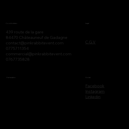
Legal
Coordonnées
439 route de la gare
84470 Châteauneuf de Gadagne
C.G.V
contact@pinkrabbitevent.com
0775711354
commercial@pinkrabbitevent.com
0767735828
Partenaires
Social
Facebook
Instagram
Linkedin