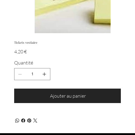
Tickets vestiaire
Prix
4,20 €
Quantité
Ajouter au panier