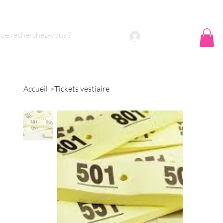
 sommes nous ?
Contact
Se connecter
Accueil
>
Tickets vestiaire