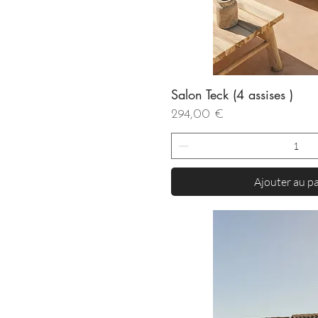
Salon Teck (4 assises )
Aperçu rapi
Prix
294,00 €
Ajouter au p