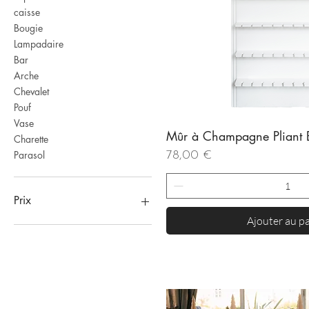
caisse
Bougie
Lampadaire
Bar
Arche
Chevalet
Pouf
Vase
Mûr à Champagne Pliant
Aperçu rapi
Charette
Prix
Parasol
78,00 €
Prix
Ajouter au p
1 €
450 €