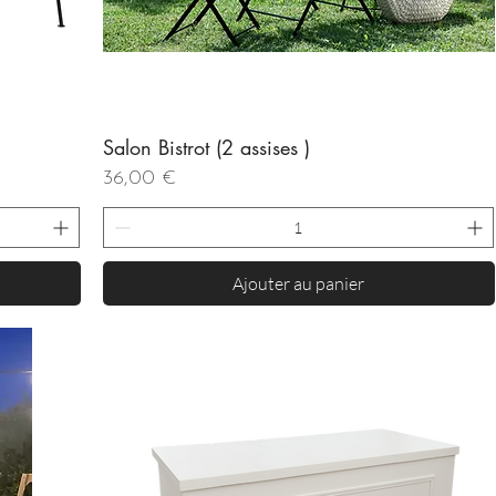
Salon Bistrot (2 assises )
Aperçu rapide
Prix
36,00 €
Ajouter au panier