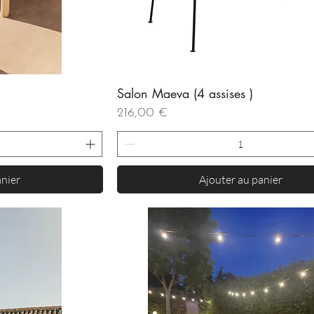
Salon Maeva (4 assises )
de
Aperçu rapide
Prix
216,00 €
anier
Ajouter au panier