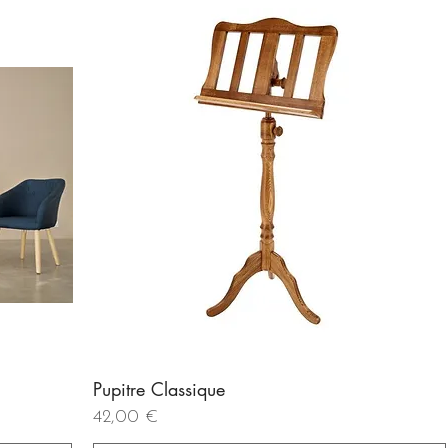
Pupitre Classique
Aperçu rapide
Prix
42,00 €