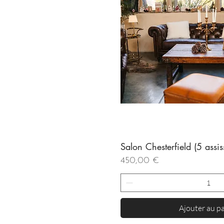
Salon Chesterfield (5 assis
Aperçu rapi
Prix
450,00 €
Ajouter au p