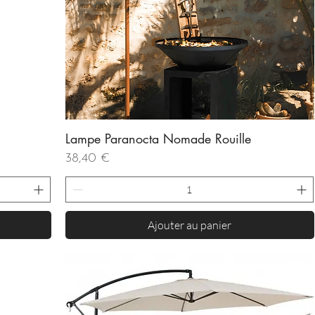
Lampe Paranocta Nomade Rouille
Aperçu rapide
Prix
38,40 €
Ajouter au panier