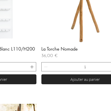
 Blanc L110/H200
La Torche Nomade
de
Aperçu rapide
Prix
36,00 €
anier
Ajouter au panier