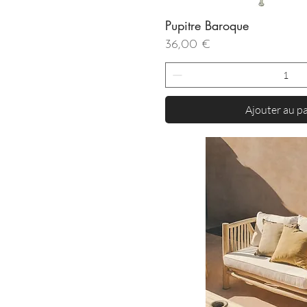
Pupitre Baroque
Aperçu rapi
Prix
36,00 €
Ajouter au p