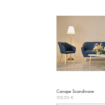
Canape Scandinave
Aperçu rapi
Prix
102,00 €