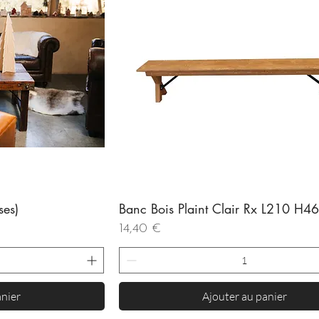
ses)
Banc Bois Plaint Clair Rx L210 H4
de
Aperçu rapide
Prix
14,40 €
anier
Ajouter au panier