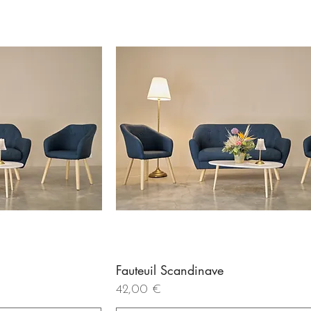
Fauteuil Scandinave
de
Aperçu rapide
Prix
42,00 €