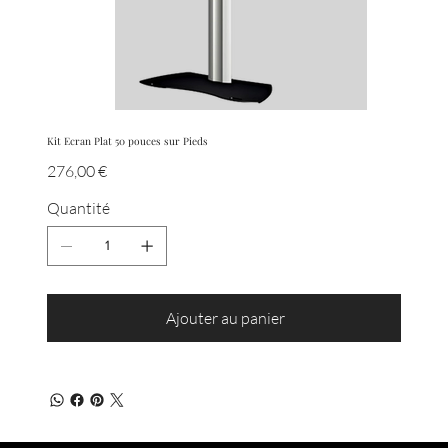
Kit Ecran Plat 50 pouces sur Pieds
Prix
276,00 €
Quantité
Ajouter au panier