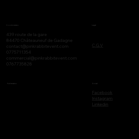
Legal
Coordonnées
439 route de la gare
84470 Châteauneuf de Gadagne
C.G.V
contact@pinkrabbitevent.com
0775711354
commercial@pinkrabbitevent.com
0767735828
Partenaires
Social
Facebook
Instagram
Linkedin