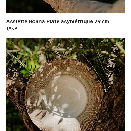
Assiette Bonna Plate asymétrique 29 cm
Prix
1,56 €