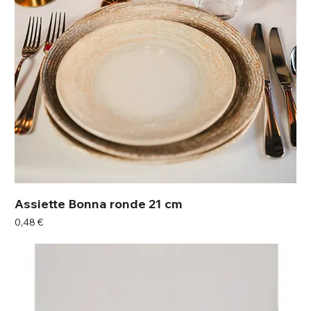
Assiette Bonna ronde 21 cm
Prix
0,48 €