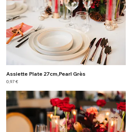
Assiette Plate 27cm,Pearl Grès
Prix
0,97 €