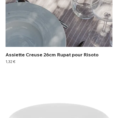
Assiette Creuse 26cm Rupat pour Risoto
Prix
1,32 €