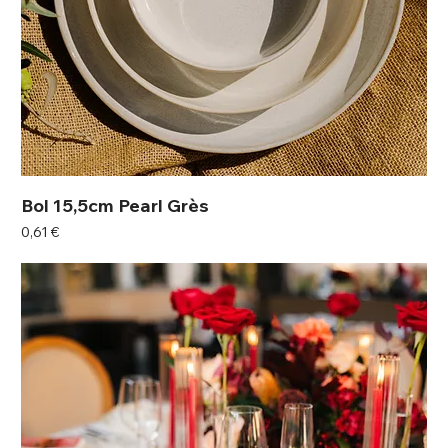
Bol 15,5cm Pearl Grès
Prix
0,61 €