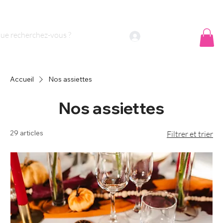
 sommes nous ?
Contact
Se connecter
Accueil
Nos assiettes
Nos assiettes
29 articles
Filtrer et trier