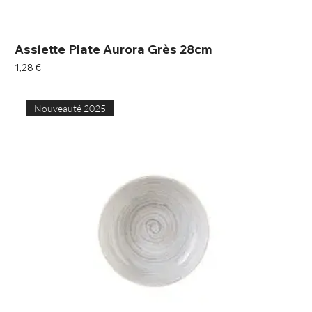
Assiette Plate Aurora Grès 28cm
Prix
1,28 €
Nouveauté 2025