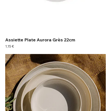
Assiette Plate Aurora Grès 22cm
Prix
1,15 €