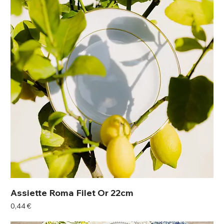
Assiette Roma Filet Or 22cm
Prix
0,44 €