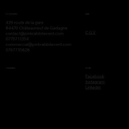
Legal
Coordonnées
439 route de la gare
84470 Châteauneuf de Gadagne
C.G.V
contact@pinkrabbitevent.com
0775711354
commercial@pinkrabbitevent.com
0767735828
Partenaires
Social
Facebook
Instagram
Linkedin