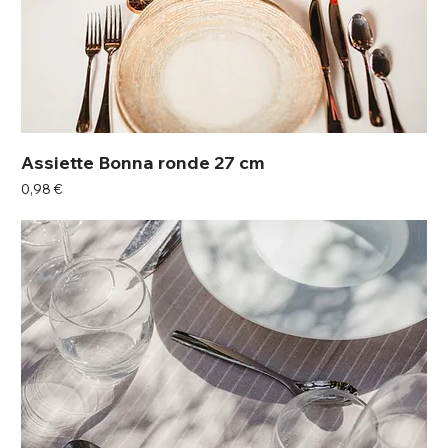
Assiette Bonna ronde 27 cm
Prix
0,98 €