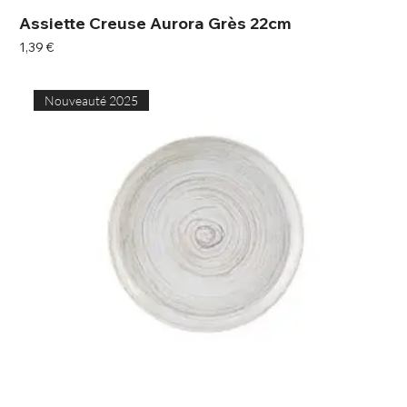
Assiette Creuse Aurora Grès 22cm
Prix
1,39 €
Nouveauté 2025