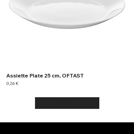
Assiette Plate 25 cm, OFTAST
Prix
0,26 €
Voir plus