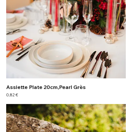
Assiette Plate 20cm,Pearl Grès
Prix
0,82 €