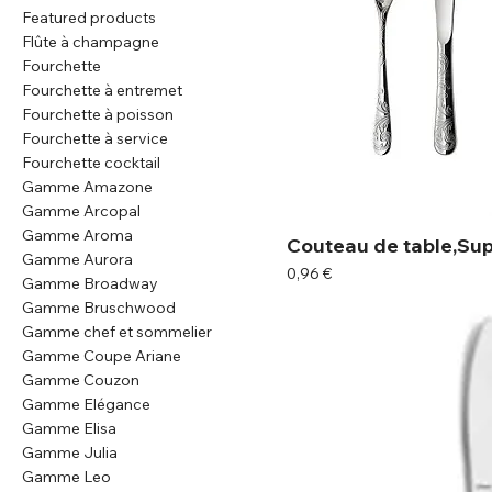
Featured products
Flûte à champagne
Fourchette
Fourchette à entremet
Fourchette à poisson
Fourchette à service
Fourchette cocktail
Gamme Amazone
Gamme Arcopal
Gamme Aroma
Couteau de table,Su
Gamme Aurora
Prix
0,96 €
Gamme Broadway
Gamme Bruschwood
Gamme chef et sommelier
Gamme Coupe Ariane
Gamme Couzon
Gamme Elégance
Gamme Elisa
Gamme Julia
Gamme Leo