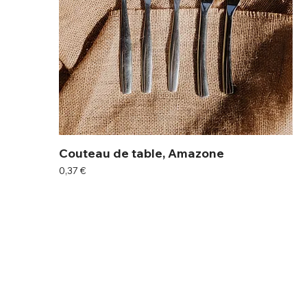
Couteau de table, Amazone
Prix
0,37 €