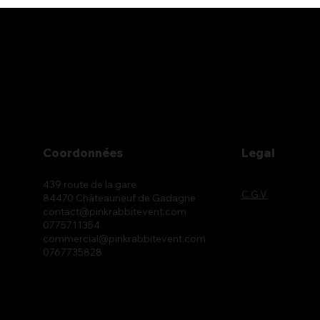
Coordonnées
Legal
439 route de la gare
C.G.V
84470 Châteauneuf de Gadagne
contact@pinkrabbitevent.com
0775711354
commercial@pinkrabbitevent.com
0767735828