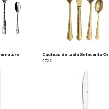
pernature
Couteau de table Setecento Or
Prix
0,72 €