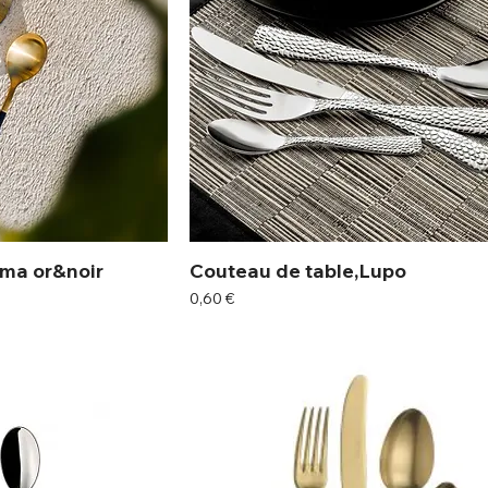
oma or&noir
Couteau de table,Lupo
Prix
0,60 €