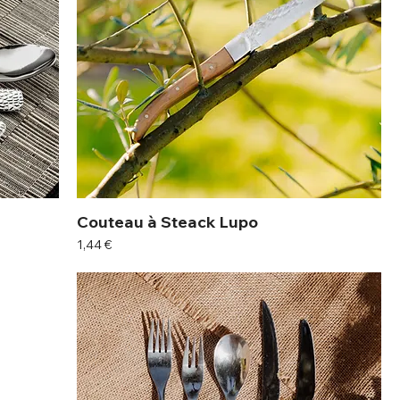
Couteau à Steack Lupo
Prix
1,44 €