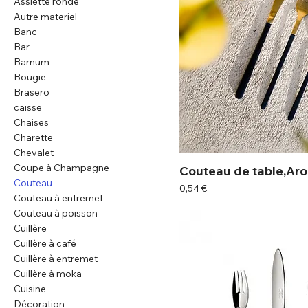
Assiette ronde
Autre materiel
Banc
Bar
Barnum
Bougie
Brasero
caisse
Chaises
Charette
Chevalet
Coupe à Champagne
Couteau de table,Ar
Couteau
Prix
0,54 €
Couteau à entremet
Couteau à poisson
Cuillère
Cuillère à café
Cuillère à entremet
Cuillère à moka
Cuisine
Décoration