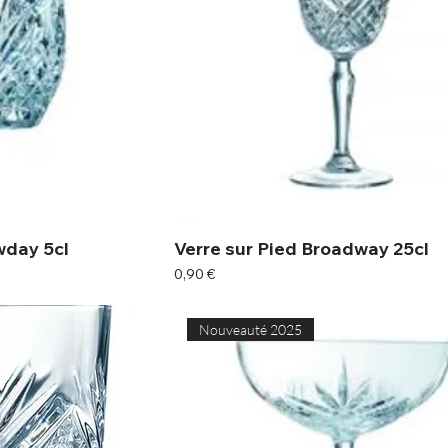
wday 5cl
Verre sur Pied Broadway 25cl
Prix
0,90 €
Nouveauté 2025