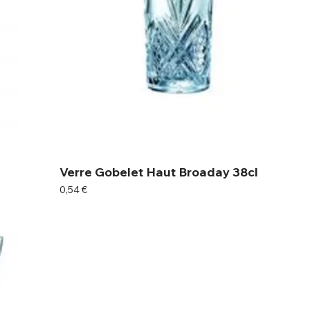
Verre Gobelet Haut Broaday 38cl
Prix
0,54 €