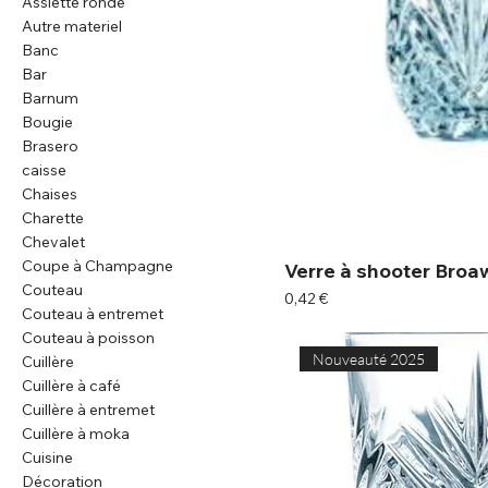
Assiette ronde
Autre materiel
Banc
Bar
Barnum
Bougie
Brasero
caisse
Chaises
Charette
Chevalet
Coupe à Champagne
Verre à shooter Broa
Couteau
Prix
0,42 €
Couteau à entremet
Couteau à poisson
Nouveauté 2025
Cuillère
Cuillère à café
Cuillère à entremet
Cuillère à moka
Cuisine
Décoration