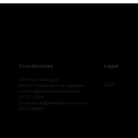
Coordonnées
Legal
439 route de la gare
C.G.V
84470 Châteauneuf de Gadagne
contact@pinkrabbitevent.com
0775711354
commercial@pinkrabbitevent.com
0767735828