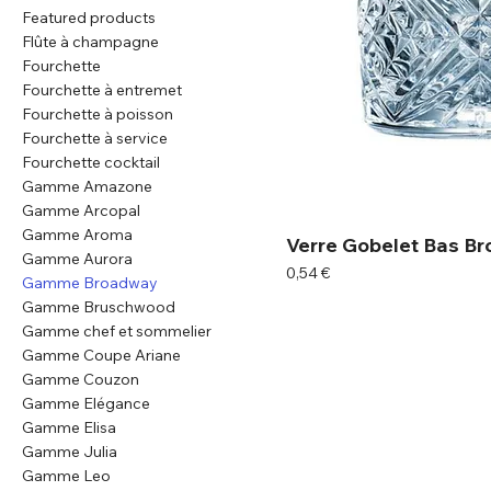
Featured products
Flûte à champagne
Fourchette
Fourchette à entremet
Fourchette à poisson
Fourchette à service
Fourchette cocktail
Gamme Amazone
Gamme Arcopal
Gamme Aroma
Verre Gobelet Bas B
Gamme Aurora
Prix
0,54 €
Gamme Broadway
Gamme Bruschwood
Gamme chef et sommelier
Gamme Coupe Ariane
Gamme Couzon
Gamme Elégance
Gamme Elisa
Gamme Julia
Gamme Leo