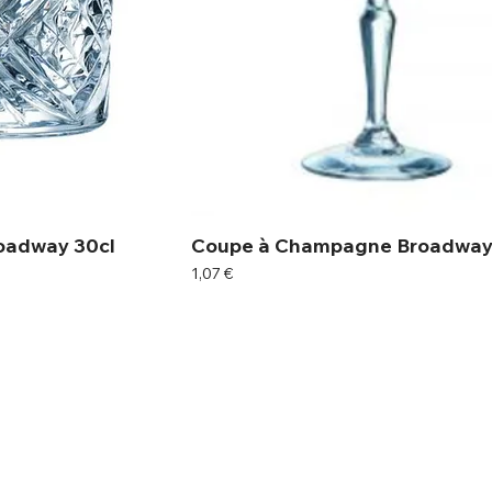
roadway 30cl
Coupe à Champagne Broadway
Prix
1,07 €