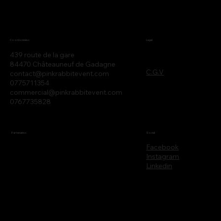
Legal
Coordonnées
439 route de la gare
84470 Châteauneuf de Gadagne
C.G.V
contact@pinkrabbitevent.com
0775711354
commercial@pinkrabbitevent.com
0767735828
Partenaires
Social
Facebook
Instagram
Linkedin