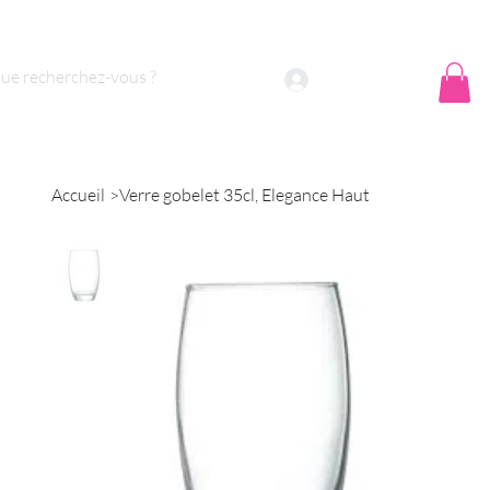
 sommes nous ?
Contact
Se connecter
Accueil
>
Verre gobelet 35cl, Elegance Haut