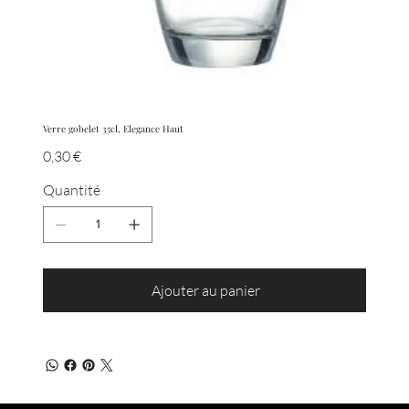
Verre gobelet 35cl, Elegance Haut
Prix
0,30 €
Quantité
Ajouter au panier