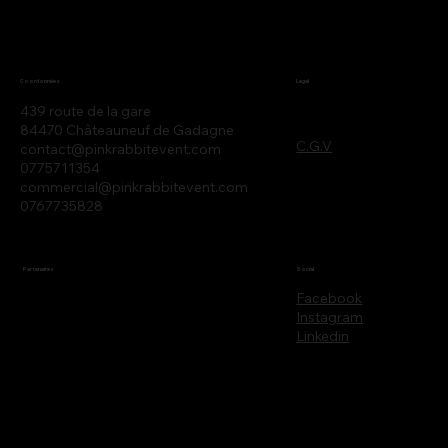
Legal
Coordonnées
439 route de la gare
84470 Châteauneuf de Gadagne
C.G.V
contact@pinkrabbitevent.com
0775711354
commercial@pinkrabbitevent.com
0767735828
Partenaires
Social
Facebook
Instagram
Linkedin