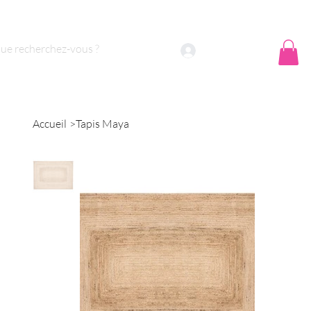
 sommes nous ?
Contact
Se connecter
Accueil
>
Tapis Maya