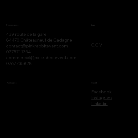
Legal
Coordonnées
439 route de la gare
84470 Châteauneuf de Gadagne
C.G.V
contact@pinkrabbitevent.com
0775711354
commercial@pinkrabbitevent.com
0767735828
Partenaires
Social
Facebook
Instagram
Linkedin