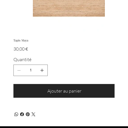
Tapis Maya
Prix
30,00 €
Quantité
Ajouter au panier