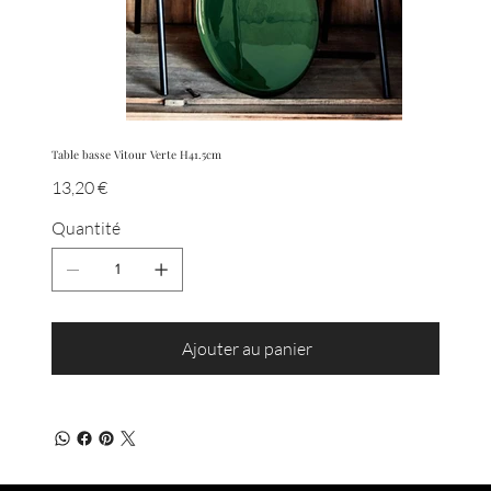
Table basse Vitour Verte H41.5cm
Prix
13,20 €
Quantité
Ajouter au panier