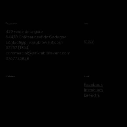
Legal
Coordonnées
439 route de la gare
84470 Châteauneuf de Gadagne
C.G.V
contact@pinkrabbitevent.com
0775711354
commercial@pinkrabbitevent.com
0767735828
Partenaires
Social
Facebook
Instagram
Linkedin