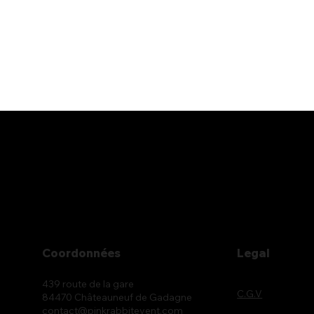
Coordonnées
Legal
439 route de la gare
C.G.V
84470 Châteauneuf de Gadagne
contact@pinkrabbitevent.com