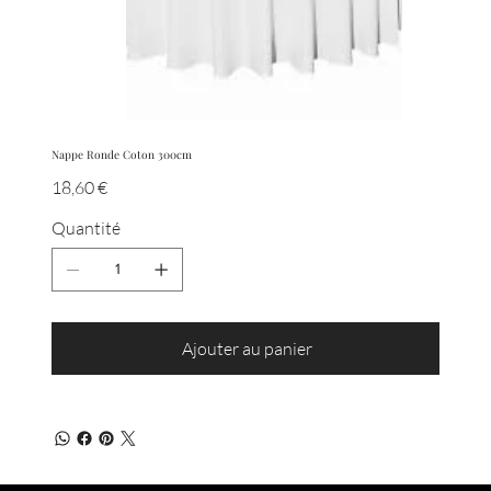
Nappe Ronde Coton 300cm
Prix
18,60 €
Quantité
Ajouter au panier