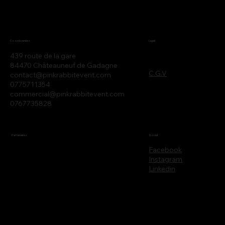
Legal
Coordonnées
439 route de la gare
84470 Châteauneuf de Gadagne
C.G.V
contact@pinkrabbitevent.com
0775711354
commercial@pinkrabbitevent.com
0767735828
Partenaires
Social
Facebook
Instagram
Linkedin