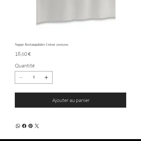
Nappe Rectangulaire Coton 300x200
Prix
18,60 €
Quantité
Ajouter au panier