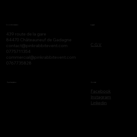
Legal
Coordonnées
439 route de la gare
84470 Châteauneuf de Gadagne
C.G.V
contact@pinkrabbitevent.com
0775711354
commercial@pinkrabbitevent.com
0767735828
Partenaires
Social
Facebook
Instagram
Linkedin