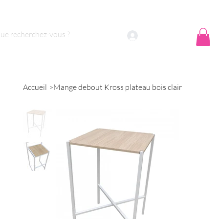
 sommes nous ?
Contact
Se connecter
Accueil
>
Mange debout Kross plateau bois clair