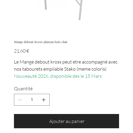
Mange debout Kross plateau bois clair
Prix
21,60 €
Le Mange debout kross peut etre accompagné avec
nos tabourets empilable Stako (meme coloris)
Nouveauté 2026, disponible des le 15 Mars
Quantité
Ajouter au panier