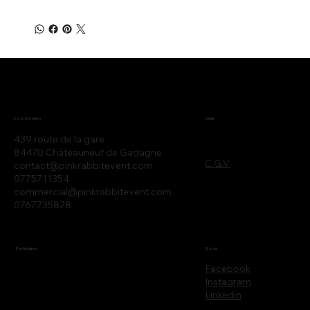
Legal
Coordonnées
439 route de la gare
84470 Châteauneuf de Gadagne
C.G.V
contact@pinkrabbitevent.com
0775711354
commercial@pinkrabbitevent.com
0767735828
Partenaires
Social
Facebook
Instagram
Linkedin