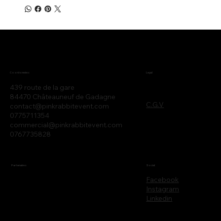
Legal
Coordonnées
439 route de la gare
84470 Châteauneuf de Gadagne
C.G.V
contact@pinkrabbitevent.com
0775711354
commercial@pinkrabbitevent.com
0767735828
Partenaires
Social
Facebook
Instagram
Linkedin