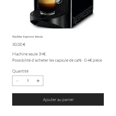
Machine Expresso Inissia
Prix
30,00 €
Machine seule 39€.
Possibilité d'acheter les capsule de café : 0.4€ pièce
Quantité
Ajouter au panier