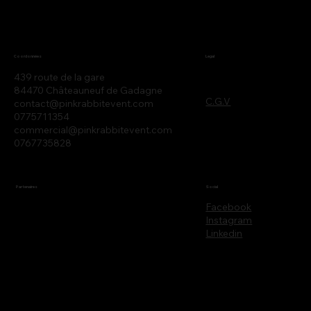
Legal
Coordonnées
439 route de la gare
84470 Châteauneuf de Gadagne
C.G.V
contact@pinkrabbitevent.com
0775711354
commercial@pinkrabbitevent.com
0767735828
Partenaires
Social
Facebook
Instagram
Linkedin