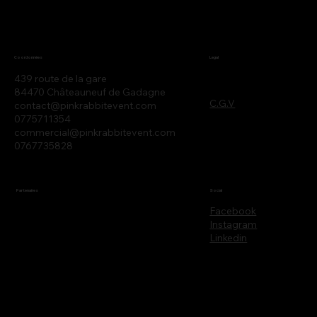
Legal
Coordonnées
439 route de la gare
84470 Châteauneuf de Gadagne
C.G.V
contact@pinkrabbitevent.com
0775711354
commercial@pinkrabbitevent.com
0767735828
Partenaires
Social
Facebook
Instagram
Linkedin