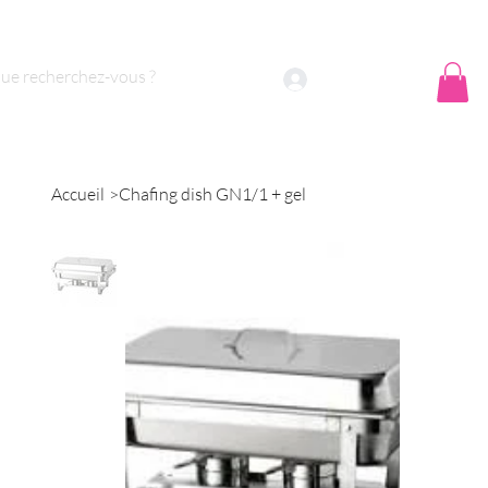
 sommes nous ?
Contact
Se connecter
Accueil
>
Chafing dish GN1/1 + gel