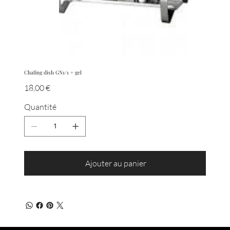
Chafing dish GN1/1 + gel
Prix
18,00 €
Quantité
Ajouter au panier