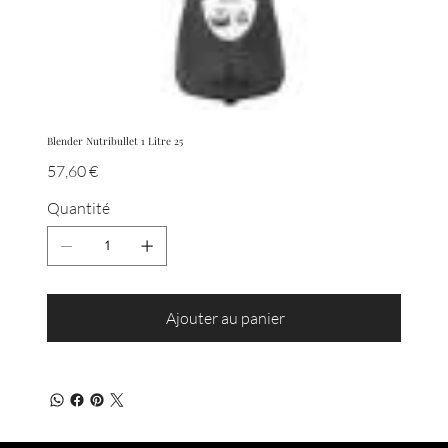
Blender Nutribullet 1 Litre 25
Prix
57,60 €
Quantité
Ajouter au panier