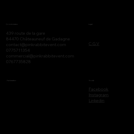
Legal
Coordonnées
439 route de la gare
84470 Châteauneuf de Gadagne
C.G.V
contact@pinkrabbitevent.com
0775711354
commercial@pinkrabbitevent.com
0767735828
Partenaires
Social
Facebook
Instagram
Linkedin