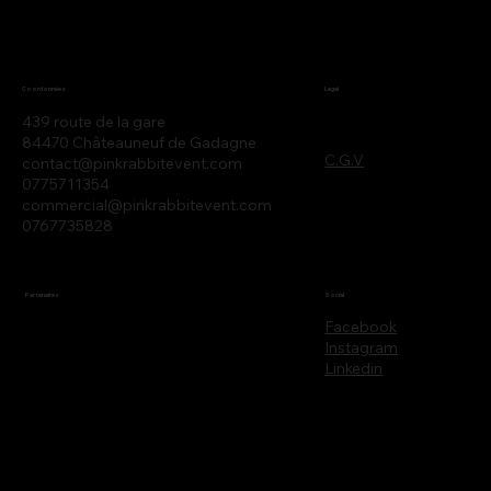
Legal
Coordonnées
439 route de la gare
84470 Châteauneuf de Gadagne
C.G.V
contact@pinkrabbitevent.com
0775711354
commercial@pinkrabbitevent.com
0767735828
Partenaires
Social
Facebook
Instagram
Linkedin