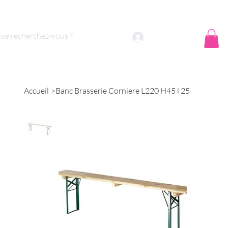
 sommes nous ?
Contact
Se connecter
Accueil
>
Banc Brasserie Corniere L220 H45 l 25