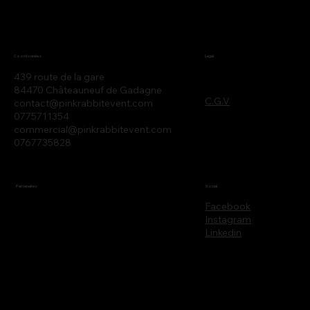
Legal
Coordonnées
439 route de la gare
84470 Châteauneuf de Gadagne
C.G.V
contact@pinkrabbitevent.com
0775711354
commercial@pinkrabbitevent.com
0767735828
Partenaires
Social
Facebook
Instagram
Linkedin