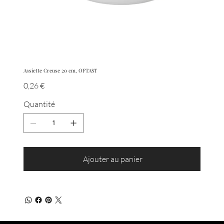
Assiette Creuse 20 cm, OFTAST
Prix
0,26 €
Quantité
Ajouter au panier