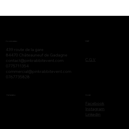
Legal
Coordonnées
439 route de la gare
84470 Châteauneuf de Gadagne
C.G.V
contact@pinkrabbitevent.com
0775711354
commercial@pinkrabbitevent.com
0767735828
Partenaires
Social
Facebook
Instagram
Linkedin