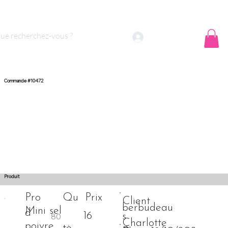
 sommes nous ?
Contact
Se connecter
Commande #10472
Produit
Prix
Pro
Qu
Client
berbudeau
Mini sel
duit
anti
16
s
Charlotte
poivre