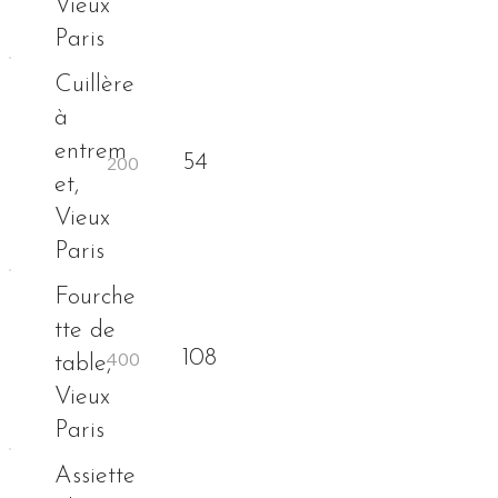
Vieux
Paris
Cuillère
à
entrem
54
et,
Vieux
Paris
Fourche
tte de
108
table,
Vieux
Paris
Assiette