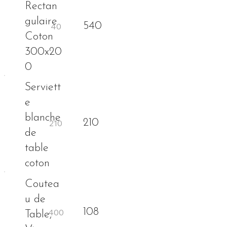
Rectan
gulaire
540
Coton
300x20
0
Serviett
e
blanche
210
de
table
coton
Coutea
u de
108
Table,