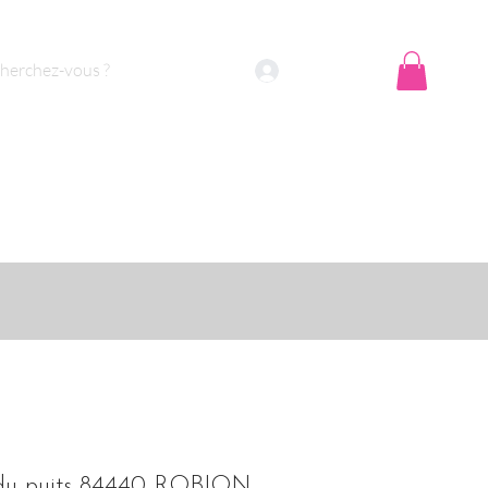
Se connecter
x du puits 84440 ROBION