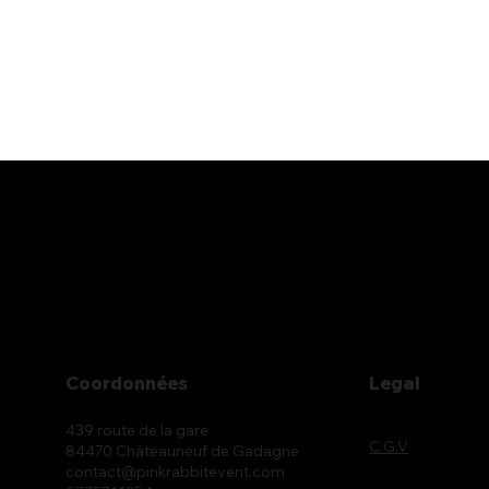
Coordonnées
Legal
439 route de la gare
C.G.V
84470 Châteauneuf de Gadagne
contact@pinkrabbitevent.com