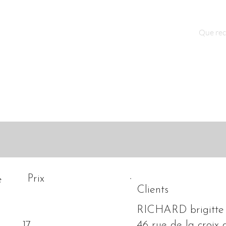
Qui sommes nous ?
Contact
Prix
é
Clients
RICHARD brigitte
46 rue de la croi
17