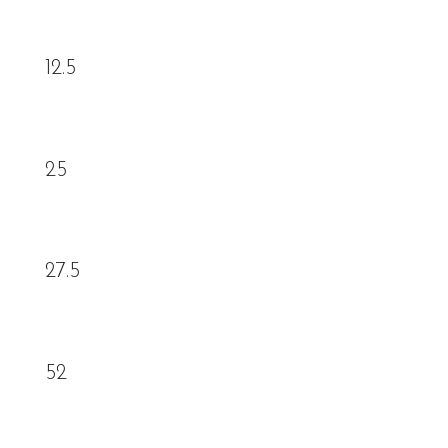
12.5
25
27.5
52