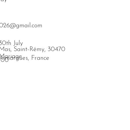
2026@gmail.com
30th July
Mas, Saint-Rémy, 30470
Mariage
Aimargues, France
100