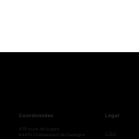
Coordonnées
Legal
439 route de la gare
C.G.V
84470 Châteauneuf de Gadagne