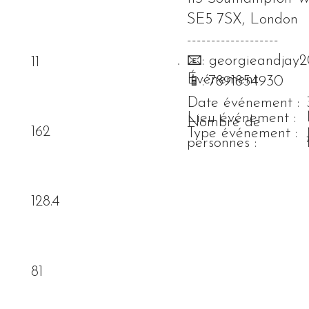
SE5 7SX, London
-------------------
📧:
georgieandjay
11
Événement
📱: 7891854930
Date événement :
Lieu événement :
Nombre de
162
Type événement :
personnes :
128.4
81