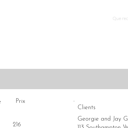
Qui sommes nous ?
Contact
Prix
é
Clients
Georgie and Jay G
216
113 Southampton 