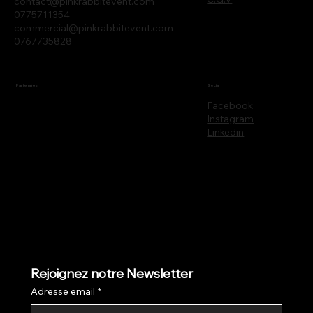
contact@pinkrabbitevent.com
0775711354
commercial@pinkrabbitevent.com
0767735828
Partenaires
Social
Facebook
Instagram
Linkedin
Rejoignez notre Newsletter
Adresse email
*