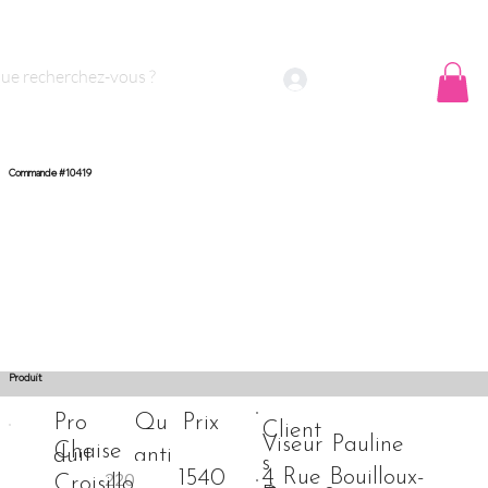
 sommes nous ?
Contact
Se connecter
Commande #10419
Produit
Prix
Pro
Qu
Client
Viseur Pauline
Chaise
duit
anti
s
4 Rue Bouilloux-
1540
Croisillo