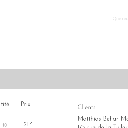
Qui sommes nous ?
Contact
tité
Prix
Clients
Matthias Behar Ma
21.6
175 rue de la Tuiler