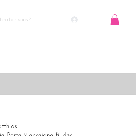
Se connecter
tthias
ie Porte 2 enseigne fil des