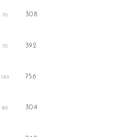
30.8
39.2
75.6
30.4