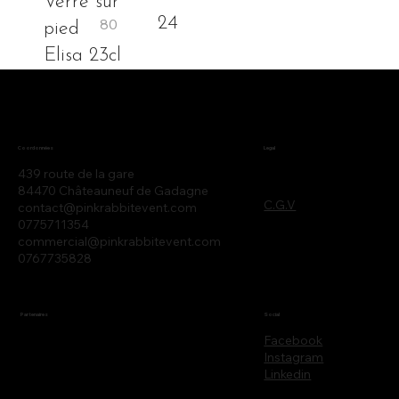
Verre sur
24
pied
Elisa 23cl
Legal
Coordonnées
439 route de la gare
84470 Châteauneuf de Gadagne
C.G.V
contact@pinkrabbitevent.com
0775711354
commercial@pinkrabbitevent.com
0767735828
Partenaires
Social
Facebook
Instagram
Linkedin