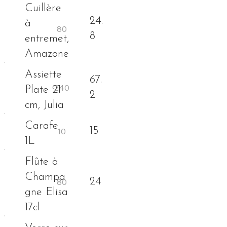
Cuillère
24.
à
8
entremet,
Amazone
Assiette
67.
Plate 21
2
cm, Julia
Carafe
15
1L
Flûte à
Champa
24
gne Elisa
17cl