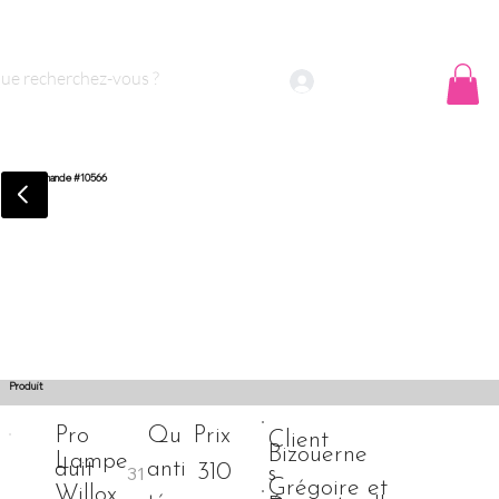
 sommes nous ?
Contact
Se connecter
Commande #10566
Produit
Pro
Qu
Prix
Client
Bizouerne
Lampe
duit
anti
310
s
Grégoire et
Willox