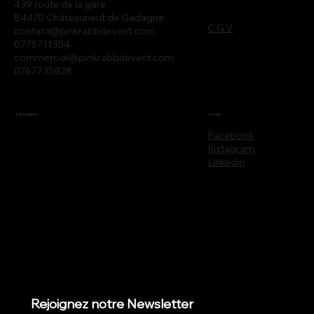
439 route de la gare
84470 Châteauneuf de Gadagne
C.G.V
contact@pinkrabbitevent.com
0775711354
commercial@pinkrabbitevent.com
0767735828
Partenaires
Social
Facebook
Instagram
Linkedin
Rejoignez notre Newsletter