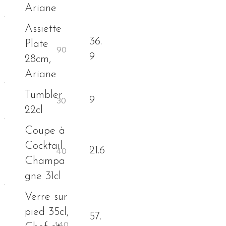
Ariane
Assiette
36.
Plate
9
28cm,
Ariane
Tumbler
9
22cl
Coupe à
Cocktail
21.6
Champa
gne 31cl
Verre sur
pied 35cl,
57.