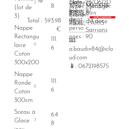
té
Nom
Date
26/06/20
Événe
Chateau
Lieu
12 rue théophile
8
Type
Mariage
(lot de
bre
événe
27
ment
Bois
événe
Roussel
événe
3)
NOTER COMME TRAITÉ
de
ment :
Total : 593.98
d'Arlene
ment :
75012, PARIS
ment :
Nappe
perso
€
Sarrians
-------------------
Rectangu
nnes :
90
111.
📧:
laire
6
a.baudin84@iclo
Coton
ud.com
300x200
📱: 0672198575
Nappe
111.
Ronde
6
Coton
300cm
Sceau à
6.4
Glace
8