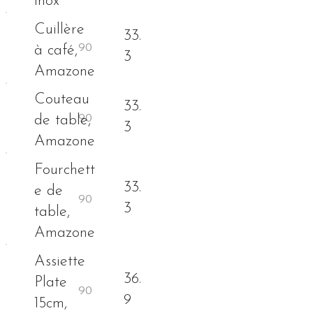
inox
Cuillère
33.
à café,
3
Amazone
Couteau
33.
de table,
3
Amazone
Fourchett
33.
e de
3
table,
Amazone
Assiette
36.
Plate
9
15cm,