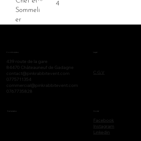
Chef et
4
Sommeli
er
Legal
Coordonnées
439 route de la gare
84470 Châteauneuf de Gadagne
C.G.V
contact@pinkrabbitevent.com
0775711354
commercial@pinkrabbitevent.com
0767735828
Partenaires
Social
Facebook
Instagram
Linkedin