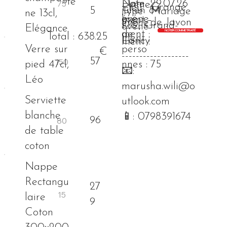
té
Nom
Date
29.07.26
Événe
Grange
Lieu
julien 84
5
Type
Mariage
ne 13cl,
bre
événe
ment
de Javon
événe
1212, Grand-
événe
Elégance
NOTER COMME TRAITÉ
de
ment :
Total : 638.25
ment :
Lancy
ment :
Verre sur
perso
€
-------------------
57
pied 47cl,
nnes :
75
📧:
Léo
marusha.wili@o
Serviette
utlook.com
blanche
📱: 0798391674
96
de table
coton
Nappe
Rectangu
27
laire
9
Coton