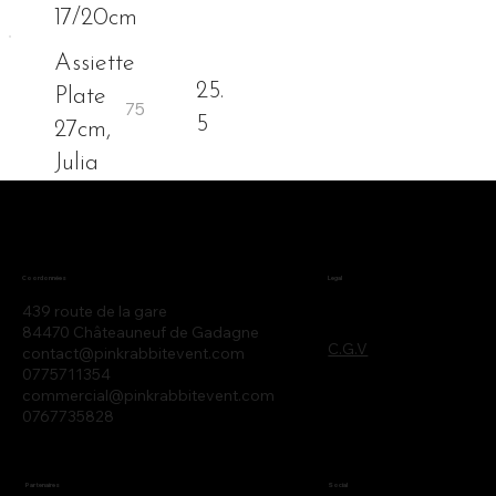
17/20cm
Assiette
25.
Plate
5
27cm,
Julia
Legal
Coordonnées
439 route de la gare
84470 Châteauneuf de Gadagne
C.G.V
contact@pinkrabbitevent.com
0775711354
commercial@pinkrabbitevent.com
0767735828
Partenaires
Social