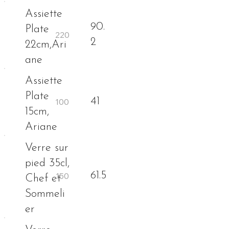
Assiette
90.
Plate
2
22cm,Ari
ane
Assiette
Plate
41
15cm,
Ariane
Verre sur
pied 35cl,
61.5
Chef et
Sommeli
er