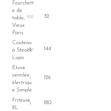
Fourchett
e de
32
table,
Vieux
Paris
Couteau
144
à Steack
Lupo
Etuve
ventilée
126
électriqu
e Simple
Friteuse
180
8L