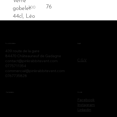
Verre
76
gobelet
44cl, Léo
Legal
Coordonnées
439 route de la gare
84470 Châteauneuf de Gadagne
C.G.V
contact@pinkrabbitevent.com
0775711354
commercial@pinkrabbitevent.com
0767735828
Partenaires
Social
Facebook
Instagram
Linkedin