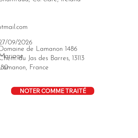
tmail.com
27/09/2026
Domaine de Lamanon 1486
Mariage
Chem. du Jas des Barres, 13113
Lamanon, France
180
NOTER COMME TRAITÉ