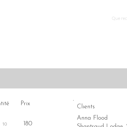
Qui sommes nous ?
Contact
tité
Prix
Clients
Anna Flood
180
Shantraud Lodge, S