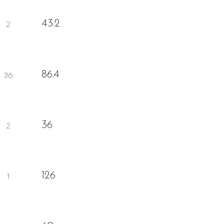
43.2
86.4
36
126