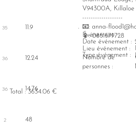
V94300A, Killaloe
-------------------
📧:
anna-flood1@ho
11.9
Événement
📱: 0851579728
Date événement :
Lieu événement :
Type événement :
Nombre de
12.24
personnes :
14.76
Total : 3634.06 €
48