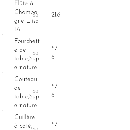
Flûte à
Champa
21.6
gne Elisa
17cl
Fourchett
57.
e de
6
table,Sup
ernature
Couteau
57.
de
6
table,Sup
ernature
Cuillère
57.
à café,