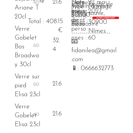
té
21.6
Nom
Date
22 mai
Événe
Route de
Lieu
moulin à vent
Type
Mariage
Ariane T
bre
événe
2027
ment
sauve,
événe
30300,
événe
20cl
NOTER COMME TRAITÉ
de
ment :
Total : 408.15
30900
ment :
Beaucaire
ment :
Verre
perso
€
Nîmes
-------------------
Gobelet
nnes :
60
32.
📧:
Bas
4
fidanilea@gmail
Broadwa
.com
y 30cl
📱: 0666632773
Verre sur
21.6
pied
Elisa 23cl
Verre
21.6
Gobelet
Elisa 23cl