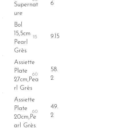
6
Supernat
ure
Bol
15,5cm
9.15
Pearl
Grès
Assiette
58.
Plate
2
27cm,Pea
rl Grès
Assiette
49.
Plate
2
20cm,Pe
arl Grès