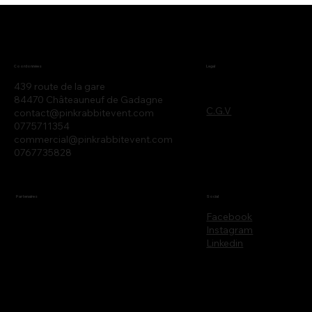
Legal
Coordonnées
439 route de la gare
84470 Châteauneuf de Gadagne
C.G.V
contact@pinkrabbitevent.com
0775711354
commercial@pinkrabbitevent.com
0767735828
Partenaires
Social
Facebook
Instagram
Linkedin