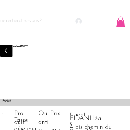
 sommes nous ?
Contact
Se connecter
Commande #10762
Produit
Pro
Qu
Prix
Client
FIDANI léa
Tasse
duit
anti
s
4 bis chemin du
déjeuner