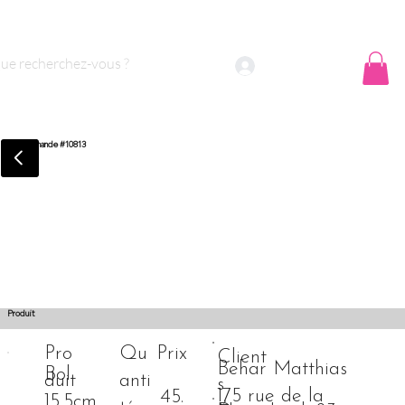
 sommes nous ?
Contact
Se connecter
Commande #10813
Produit
Pro
Qu
Prix
Client
Behar Matthias
Bol
duit
anti
s
175 rue de la
45.
15,5cm