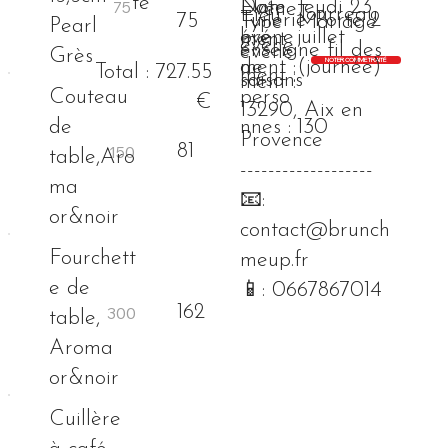
té
Nom
Date
Jeudi 23
Événe
Tourreau
Lieu
Tuilerie Porte 2
75
Type
Mariage
Pearl
bre
événe
juillet
ment
événe
enseigne fil des
événe
Grès
NOTER COMME TRAITÉ
de
ment :
(journée)
Total : 727.55
ment :
saisons
ment :
Couteau
perso
€
13290, Aix en
de
nnes :
130
Provence
81
table,Aro
-------------------
ma
📧:
or&noir
contact@brunch
Fourchett
meup.fr
e de
📱: 0667867014
162
table,
Aroma
or&noir
Cuillère