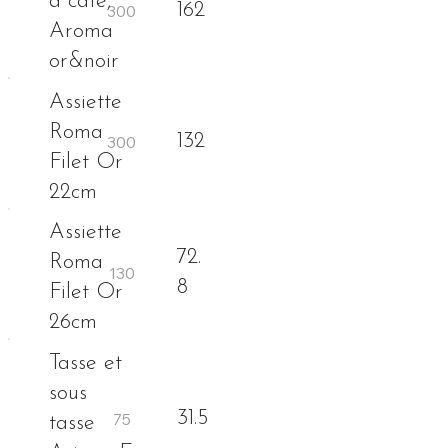
à café,
162
Aroma
or&noir
Assiette
Roma
132
Filet Or
22cm
Assiette
72.
Roma
8
Filet Or
26cm
Tasse et
sous
31.5
tasse