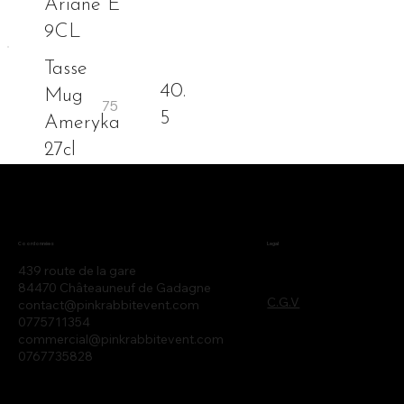
Ariane E
9CL
Tasse
40.
Mug
5
Ameryka
27cl
Legal
Coordonnées
439 route de la gare
84470 Châteauneuf de Gadagne
C.G.V
contact@pinkrabbitevent.com
0775711354
commercial@pinkrabbitevent.com
0767735828