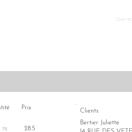
Qui sommes nous ?
Contact
tité
Prix
Clients
Bertier Juliette
28.5
14 RUE DES VET