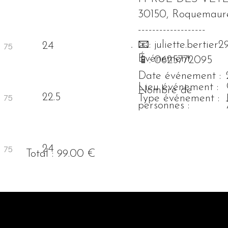
30150, Roquemaur
-------------------
📧:
juliette.bertie
24
Événement
📱: 0625772095
Date événement :
Lieu événement :
Nombre de
22.5
Type événement :
personnes :
24
Total : 99.00 €