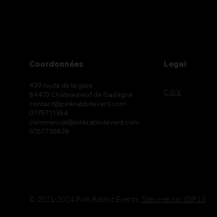
Coordonnées
Legal
439 route de la gare
C.G.V
84470 Châteauneuf de Gadagne
contact@pinkrabbitevent.com
0775711354
commercial@pinkrabbitevent.com
0767735828
© 2021-2024 Pink Rabbit Events.
Site créé par IDP13