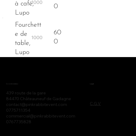
à café,
0
Lupo
Fourchett
60
e de
0
table,
Lupo
Legal
Coordonnées
439 route de la gare
84470 Châteauneuf de Gadagne
C.G.V
contact@pinkrabbitevent.com
0775711354
commercial@pinkrabbitevent.com
0767735828