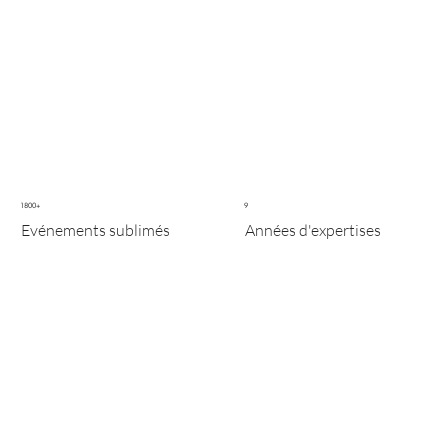
événementiel. Barnum, tables, chaises, nappes, buffets,
couvertures ... PinkRabbitEvent a tout ce qu'il vous faut
pour faire de votre événement un succès
En Savoir Plus
1800+
9
Evénements sublimés
Années d'expertises