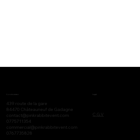
Legal
Coordonnées
439 route de la gare
84470 Châteauneuf de Gadagne
C.G.V
contact@pinkrabbitevent.com
0775711354
commercial@pinkrabbitevent.com
0767735828