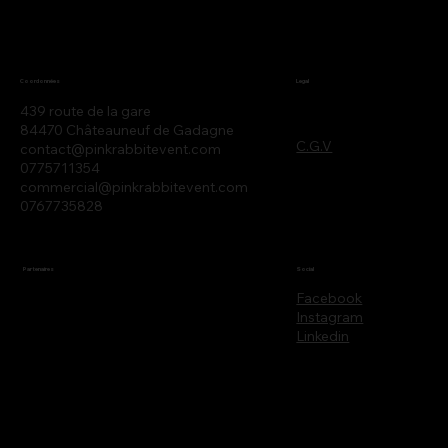
Legal
Coordonnées
439 route de la gare
84470 Châteauneuf de Gadagne
C.G.V
contact@pinkrabbitevent.com
0775711354
commercial@pinkrabbitevent.com
0767735828
Partenaires
Social
Facebook
Instagram
Linkedin