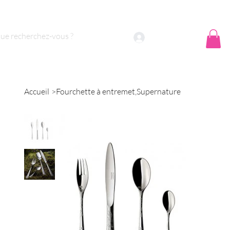
 sommes nous ?
Contact
Se connecter
Accueil
>
Fourchette à entremet,Supernature