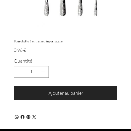
Fourchette à entremet,Supernature
Prix
0,96 €
Quantité
Ajouter au panier