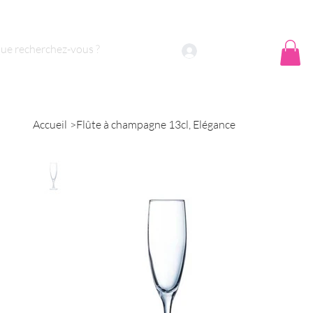
 sommes nous ?
Contact
Se connecter
Accueil
>
Flûte à champagne 13cl, Elégance