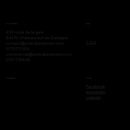
Legal
Coordonnées
439 route de la gare
84470 Châteauneuf de Gadagne
C.G.V
contact@pinkrabbitevent.com
0775711354
commercial@pinkrabbitevent.com
0767735828
Partenaires
Social
Facebook
Instagram
Linkedin