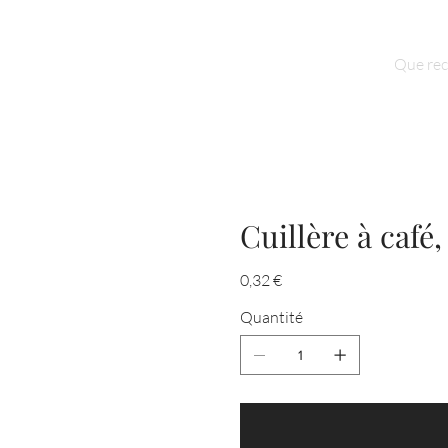
Qui sommes nous ?
Contact
Cuillère à café,
Prix
0,32 €
Quantité