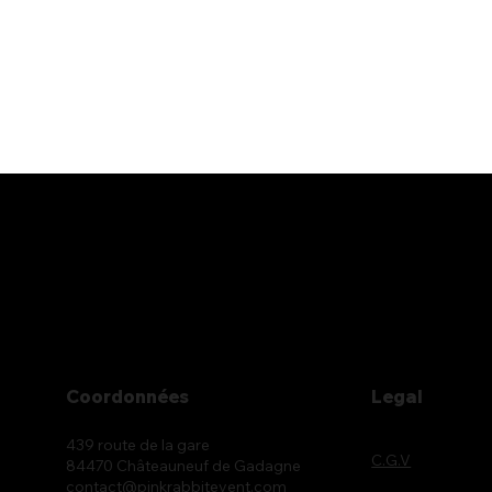
Coordonnées
Legal
439 route de la gare
C.G.V
84470 Châteauneuf de Gadagne
contact@pinkrabbitevent.com