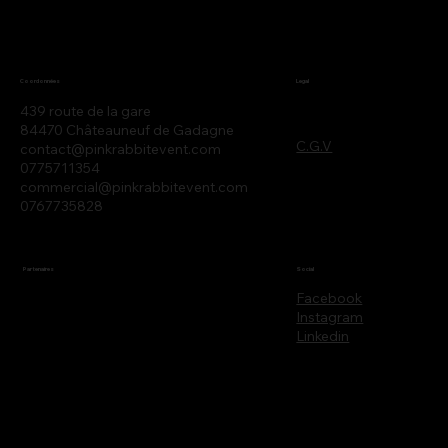
Legal
Coordonnées
439 route de la gare
84470 Châteauneuf de Gadagne
C.G.V
contact@pinkrabbitevent.com
0775711354
commercial@pinkrabbitevent.com
0767735828
Partenaires
Social
Facebook
Instagram
Linkedin