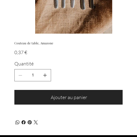
Couteau de table, Amazone
Prix
0,37 €
Quantité
Ajouter au panier