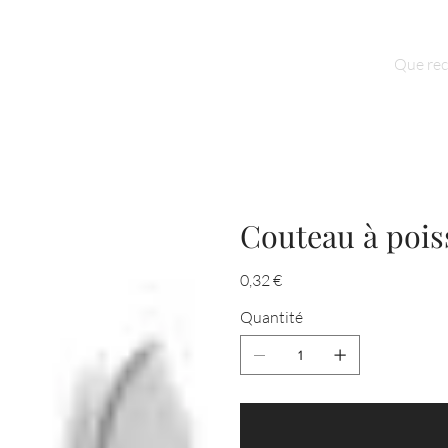
Qui sommes nous ?
Contact
Couteau à pois
Prix
0,32 €
Quantité