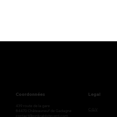
Coordonnées
Legal
439 route de la gare
C.G.V
84470 Châteauneuf de Gadagne
contact@pinkrabbitevent.com