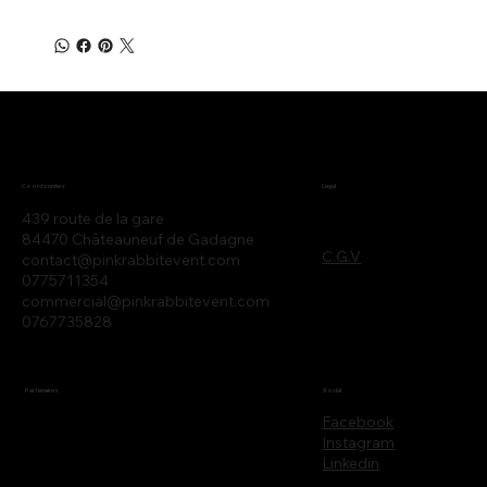
Legal
Coordonnées
439 route de la gare
84470 Châteauneuf de Gadagne
C.G.V
contact@pinkrabbitevent.com
0775711354
commercial@pinkrabbitevent.com
0767735828
Partenaires
Social
Facebook
Instagram
Linkedin