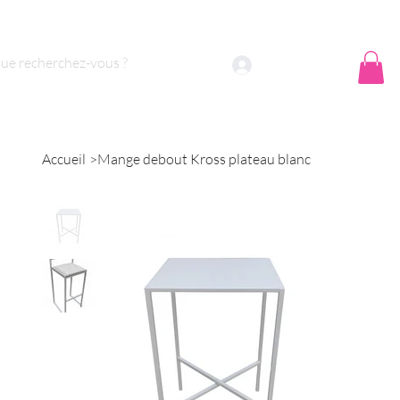
 sommes nous ?
Contact
Se connecter
Accueil
>
Mange debout Kross plateau blanc