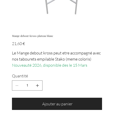
Mange debout Kross plateau blanc
Prix
21,60 €
Le Mange debout kross peut etre accompagné avec
nos tabourets empilable Stako (meme coloris)
Nouveauté 2026, disponible des le 15 Mars
Quantité
Ajouter au panier