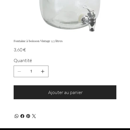
Fontaine à boisson Vintage 2,5 litres
Prix
3,60 €
Quantité
Ajouter au panier