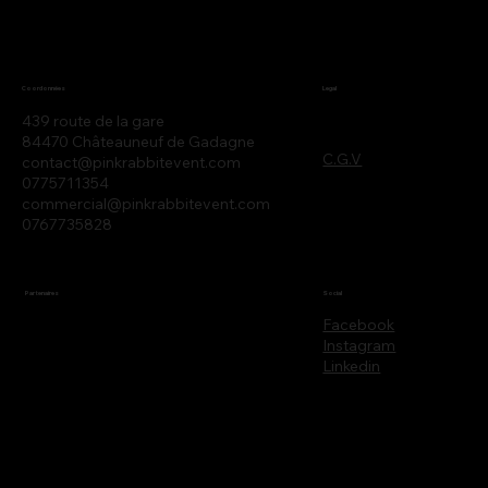
Legal
Coordonnées
439 route de la gare
84470 Châteauneuf de Gadagne
C.G.V
contact@pinkrabbitevent.com
0775711354
commercial@pinkrabbitevent.com
0767735828
Partenaires
Social
Facebook
Instagram
Linkedin