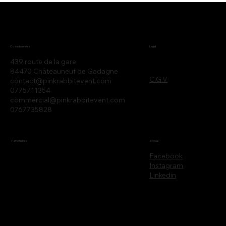
Legal
Coordonnées
439 route de la gare
84470 Châteauneuf de Gadagne
C.G.V
contact@pinkrabbitevent.com
0775711354
commercial@pinkrabbitevent.com
0767735828
Partenaires
Social
Facebook
Instagram
Linkedin