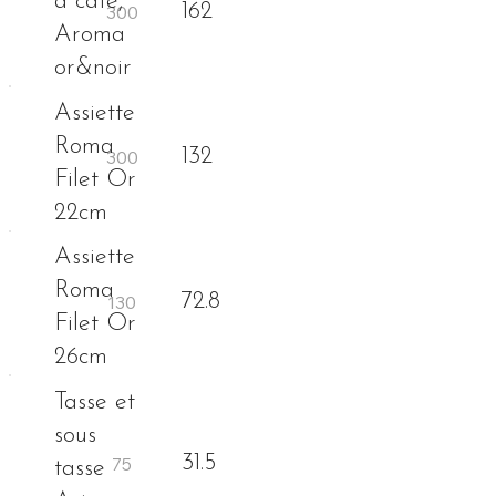
à café,
162
Aroma
or&noir
Assiette
Roma
132
Filet Or
22cm
Assiette
Roma
72.8
Filet Or
26cm
Tasse et
sous
31.5
tasse