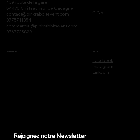
439 route de la gare
84470 Châteauneuf de Gadagne
C.G.V
contact@pinkrabbitevent.com
0775711354
commercial@pinkrabbitevent.com
0767735828
Partenaires
Social
Facebook
Instagram
Linkedin
Rejoignez notre Newsletter