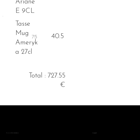
Ariane
E 9CL
Tasse
Mug
40.5
Ameryk
a 27cl
Total : 727.55
€
Legal
Coordonnées