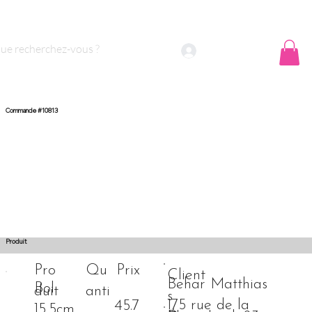
 sommes nous ?
Contact
Se connecter
Commande #10813
Produit
Prix
Pro
Qu
Client
Behar Matthias
Bol
duit
anti
s
175 rue de la
45.7
15,5cm