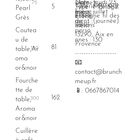
té
Nom
Date
Jeudi 23
Événe
Tourreau
Lieu
Tuilerie Porte 2
5
Type
Mariage
Pearl
bre
événe
juillet
ment
événe
enseigne fil des
événe
Grès
de
ment :
(journée)
ment :
saisons
ment :
Coutea
perso
13290, Aix en
u de
nnes :
130
Provence
81
table,Ar
-------------------
oma
📧:
or&noir
contact@brunch
Fourche
meup.fr
tte de
📱: 0667867014
162
table,
Aroma
or&noir
Cuillère